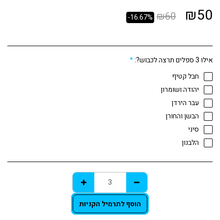
₪
50
₪
60
-16.67%
אילו 3 ספלים תרצה לכבוש?:
*
חבל קטיף
יהודה ושומרון
עבר הירדן
הבשן והחורן
סיני
הלבנון
הוסף לתרמיל הקניות