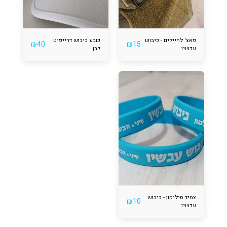
פאצ' לחיילים - כיבוש
כובע כיבוש דרייפיט
₪
40
₪
15
עכשיו
לבן
צמיד סיליקון - כיבוש
₪
10
עכשיו