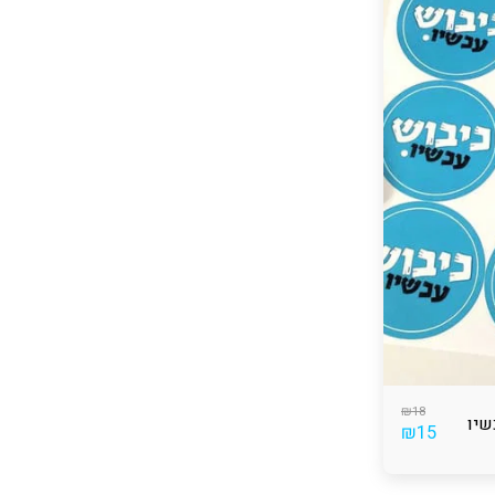
₪
18
₪
15