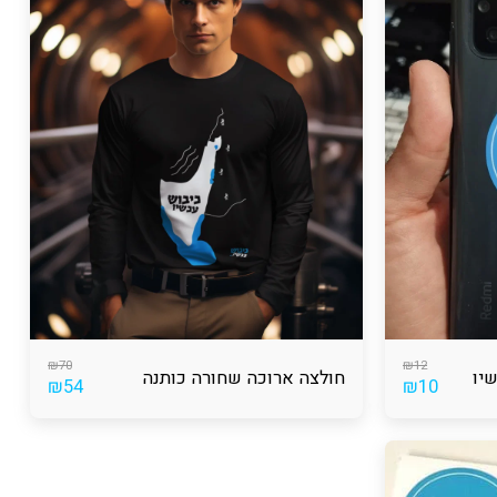
₪
70
₪
12
חולצה ארוכה שחורה כותנה
₪
54
₪
10