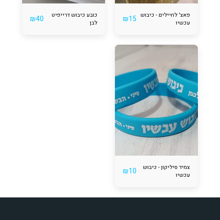
פאצ' לחיילים - כיבוש
כובע כיבוש דרייפיט
₪
40
₪
15
עכשיו
לבן
צמיד סיליקון - כיבוש
₪
10
עכשיו